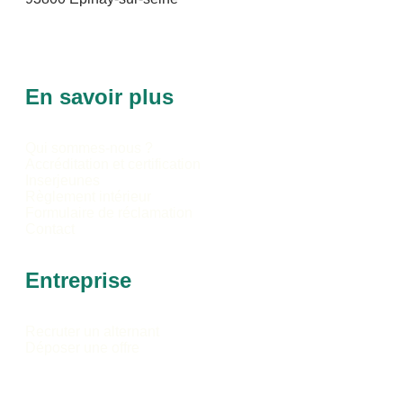
01 84 21 01 51
contact@ems-epinay.com
En savoir plus
Qui sommes-nous ?
Accréditation et certification
Inserjeunes
Règlement intérieur
Formulaire de réclamation
Contact
Entreprise
Recruter un alternant
Déposer une offre