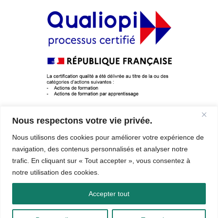
Nous respectons votre vie privée.
Dernière mise à jour le 4 août 2026
Nous utilisons des cookies pour améliorer votre expérience de
navigation, des contenus personnalisés et analyser notre
All Rights Reserved © 2026
trafic. En cliquant sur « Tout accepter », vous consentez à
notre utilisation des cookies.
Mentions légales
|
Politique de confidentialité
|
Conditions Générales de Vente
Accepter tout