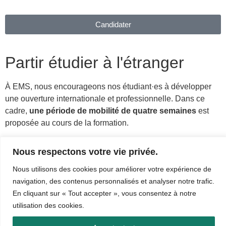
Candidater
Partir étudier à l'étranger
À EMS, nous encourageons nos étudiant·es à développer
une ouverture internationale et professionnelle. Dans ce
cadre,
une période de mobilité de quatre semaines
est
proposée au cours de la formation.
Cette mobilité peut s’effectuer
dans une autre région en
Nous respectons votre vie privée.
France ou à l’étranger
, au sein d’une entreprise ou d’une
organisation partenaire.
Nous utilisons des cookies pour améliorer votre expérience de
navigation, des contenus personnalisés et analyser notre trafic.
Elle représente une véritable opportunité pour découvrir de
En cliquant sur « Tout accepter », vous consentez à notre
nouvelles pratiques professionnelles, s’immerger dans une
utilisation des cookies.
culture différente, et élargir vos compétences en
communication.